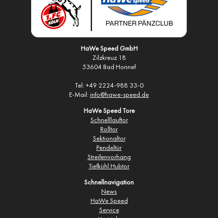
HaWe Speed GmbH
Zilzkreuz 18
53604 Bad Honnef
Tel: +49 2224-988 33-0
E-Mail:
info@hawe-speed.de
HaWe Speed Tore
Schnelllauftor
Rolltor
Sektionaltor
Pendeltür
Streifenvorhang
Tiefkühl Hubtor
Schnellnavigation
News
HaWe Speed
Service