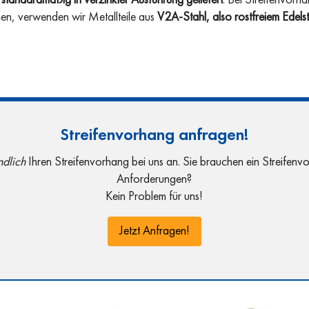
n
standardmäßig in verzinkter Ausführung geliefert
. Bei Streifenvorh
en, verwenden wir Metallteile aus
V2A-Stahl, also rostfreiem Edelst
Streifenvorhang anfragen!
ndlich
Ihren Streifenvorhang bei uns an. Sie brauchen ein Streifenvo
Anforderungen?
Kein Problem für uns!
Jetzt Anfragen!