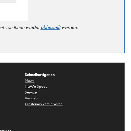
it von Ihnen wieder
abbestellt
werden.
Schnellnavigation
News
HaWe Speed
Service
Vertrieb
Ortstermin vereinbaren