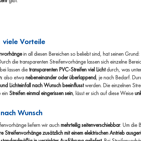
kehr
gibt.
 viele Vorteile
envorhänge
in all diesen Bereichen so beliebt sind, hat seinen Grund:
Durch die transparenten Streifenvorhänge lassen sich einzelne Berei
bei lassen die
transparenten PVC-Streifen viel Licht
durch, was unt
n
: also etwa
nebeneinander oder überlappend
, je nach Bedarf. Du
und Lichteinfall nach Wunsch beeinflusst
werden. Die einzelnen Strei
e ein
Streifen einmal eingerissen sein
, lässt er sich auf diese Weise
un
 nach Wunsch
fenvorhänge liefern wir auch
mehrteilig seitenverschiebbar
. Um die 
re Streifenvorhänge zusätzlich mit einem elektrischen Antrieb ausge