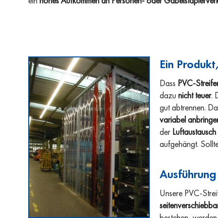
ein
hohes Aufkommen an Personen- oder Gabelstaplerver
Ein Produkt,
Dass
PVC-Streif
dazu
nicht teuer
. 
gut abtrennen. Da
variabel anbringe
der
Luftaustausch 
aufgehängt. Sollt
Ausführung
Unsere PVC-Strei
seitenverschiebba