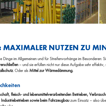
 MAXIMALER NUTZEN ZU MIN
 die Dinge im Allgemeinen und für Streifenvorhänge im Besonderen: Si
verschließen
– und sie erfüllen nicht nur diese Aufgabe sehr effektiv
allschutz
. Oder als
Mittel zur Wärmedämmung.
chkeiten
schaft, fleisch- und lebensmittelverarbeitenden Betrieben, Verbrauc
 Industriebetrieben sowie beim Fahrzeugbau
zum Einsatz – also übe